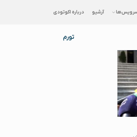
رویس‌ها
آرشیو
درباره اکوتودی
تورم
یش