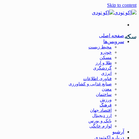
Skip to content
صفحه اصلی
سکه
سرویس‌ها
محیط زیست
خودرو
مسکن
طلا و ارز
گردشگری
انرژی
فناوری اطلاعات
صنایع غذایی و کشاورزی
معدن
ساختمان
ورزش
فرهنگ
اقتصاد جهان
ارز دیجیتال
بانک و بورس
لوازم خانگی
آرشیو
درباره اکوتودی