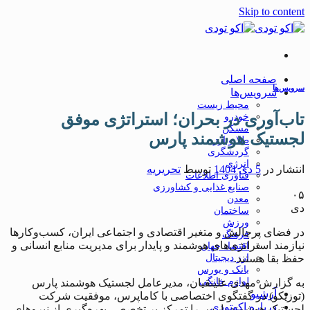
Skip to content
صفحه اصلی
سرویس‌ها
سرویس‌ها
محیط زیست
تاب‌آوری در بحران؛ استراتژی موفق
خودرو
مسکن
لجستیک هوشمند پارس
طلا و ارز
گردشگری
انرژی
انتشار در
5 دی 1404
توسط
تحریریه
فناوری اطلاعات
صنایع غذایی و کشاورزی
۰۵
معدن
دی
ساختمان
ورزش
در فضای پرچالش و متغیر اقتصادی و اجتماعی ایران، کسب‌وکارها
فرهنگ
نیازمند استراتژی‌های هوشمند و پایدار برای مدیریت منابع انسانی و
اقتصاد جهان
ارز دیجیتال
حفظ بقا هستند.
بانک و بورس
لوازم خانگی
به گزارش مهدی علینقیان، مدیرعامل لجستیک هوشمند پارس
آرشیو
(توزیکو) در گفتگوی اختصاصی با کاماپرس، موفقیت شرکت
درباره اکوتودی
لجستیک هوشمند پارس را تمرکز بر تخصص، بهره‌گیری از نیروهای