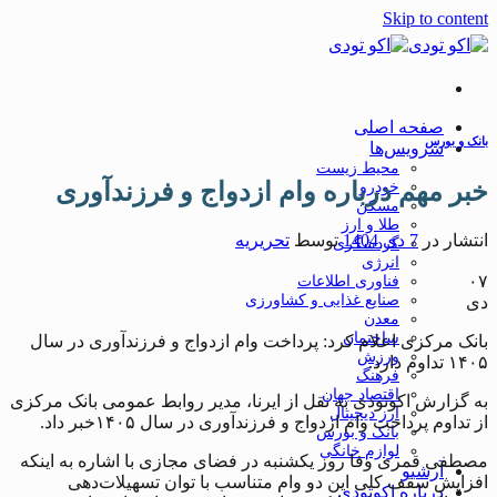
Skip to content
صفحه اصلی
بانک و بورس
سرویس‌ها
محیط زیست
خبر مهم درباره وام ازدواج و فرزندآوری
خودرو
مسکن
طلا و ارز
انتشار در
7 دی 1404
توسط
تحریریه
گردشگری
انرژی
۰۷
فناوری اطلاعات
صنایع غذایی و کشاورزی
دی
معدن
ساختمان
بانک مرکزی اعلام کرد: پرداخت وام ازدواج و فرزندآوری در سال
ورزش
۱۴۰۵ تداوم دارد.
فرهنگ
اقتصاد جهان
به گزارش اکوتودی به نقل از ایرنا، مدیر روابط عمومی بانک مرکزی
ارز دیجیتال
از تداوم پرداخت وام ازدواج و فرزندآوری در سال ۱۴۰۵خبر داد.
بانک و بورس
لوازم خانگی
مصطفی قمری وفا روز یکشنبه در فضای مجازی با اشاره به اینکه
آرشیو
افزایش سقف کلی این دو وام متناسب با توان تسهیلات‌دهی
درباره اکوتودی