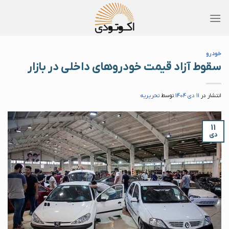
Skip
to
content
خودرو
سقوط آزاد قیمت خودروهای داخلی در بازار
انتشار در
11 دی 1404
توسط
تحریریه
۱۱
دی