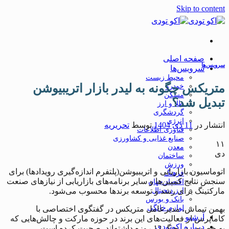
Skip to content
صفحه اصلی
سرویس‌ها
سرویس‌ها
محیط زیست
متریکس چگونه به لیدر بازار اتریبیوشن
خودرو
مسکن
تبدیل شد؟
طلا و ارز
گردشگری
انرژی
انتشار در
11 دی 1404
توسط
تحریریه
فناوری اطلاعات
صنایع غذایی و کشاورزی
۱۱
معدن
دی
ساختمان
ورزش
اتوماسیون بازاریابی و اتریبیوشن(پلتفرم اندازه‌گیری رویدادها) برای
فرهنگ
سنجش نتایج کمپین‌ها و سایر برنامه‌های بازاریابی از نیازهای صنعت
اقتصاد جهان
ارز دیجیتال
مارکتینگ برای رشد و توسعه برندها محسوب می‌شود.
بانک و بورس
لوازم خانگی
بهمن تیماس، مدیرعامل متریکس در گفتگوی اختصاصی با
آرشیو
کاماپرس از فعالیت‌های این برند در حوزه مارکت و چالش‌هایی که
درباره اکوتودی
به خصوص در جنگ 12 روزه داشته‌اند، صحبت کرده است.