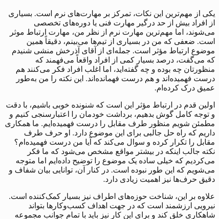
یکی از مهم‌ترین این نکات، تمرکز بر مهارت‌های نرم است. بسیاری
از افراد بیش از حد درگیر مهارت فنی یا دوره‌های تخصصی
می‌شوند، اما مهم‌ترین مهارت نرم از نظر من، مهارت ارتباط موثر
است. ضعفی که من در بسیاری از تیم‌ها می‌بینم، دقیقاً همین
موضوع ارتباط مؤثر است. جمله‌ای از آقای آذرخش منشی شنیدم
که می‌گفت، درصد بسیار کمی از افراد واقعاً می‌فهمند که
منظورتان چه بوده و چه گفته‌اید، اما اغلب افراد فکر می‌کنند هم
درست فهمیده‌اند و هم درست فهمانده‌اند. این نکته را من به‌طور
عمیق درک کرده‌ام.
اولین قدم در ارتباط مؤثر این است که شنونده خوبی باشیم، با دقت
و توجه کامل گوش بدهیم، برداشت خودمان را اعتبارسنجی کنیم و
مطمئن شویم منظور طرف مقابل را درست فهمیده‌ایم. ما همکاری
داریم که راه حل جالبی برای این موضوع دارد. او حرف طرف
مقابل را تکرار کرده و سوال می‌کند که آیا من درست فهمیده‌ام؟
نکته جالب اینکه در بیشتر مواقع مشخص می‌شود که ما فکر
می‌کردیم که خیلی ساده یک موضوع را توضیح داده‌ایم اما متوجه
می‌شویم که این طور نبوده است. در کنار آن، توانایی بیان شفاف و
دقیق حرف‌ها نیز اهمیت زیادی دارد.
علاوه بر این، شناخت حوزه‌های اطراف نیز بسیار کمک‌کننده است.
نیرویی ارزشمند است که در جهت اهداف کسب‌وکارها بتواند
شاهکاری خلق کند و برای این کار نیز باید با تمام جوانب مجموعه