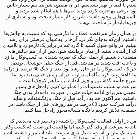
شدم تا فضا را بهتر بشناسم. در آن مقطع، شرایط تیم بسیار خاص
بود. برخی مهاجرت کرده بودند، تیم‌ها با هم ادغام شده بودند و
ناامیدی‌هایی وجود داشت. شروع کار بسیار سخت بود و بسیاری از
چیزها باید از نو ساخته می‌شد.
در همان زمان هم نقطه عطف ما نگرشی بود که نسبت به چالش‌ها
داشتیم. این‌که به‌جای نگرانی، آن‌ها را به‌عنوان فرصتی برای رشد
ببینیم. در واقع طول کشید تا گارد تیم در برابر یک تازه‌وارد و ناامیدی
که از آینده داشتند، از میان برداشته شود. پس از آن هم چالش‌های
متعددی داشتیم. از جمله جنگ که ضربه شدیدی به کسب‌وکار ما زد
و باعث افت شدید درآمد شد. قبل از جنگ خیلی خوشحال بودیم،
چراکه کسب‌وکار ما در حال رشد بود. بعد از جنگ 60 درصد از درآمد
ما کاهش پیدا کرد. نگاه امیدوارانه در آن زمان خیلی بعید بود. ما
سریع جلسه گذاشتیم و چون اندازه تیم ما هم کوچک است به
سرعت ‌توانستیم تصمیمات را عملیاتی کنیم. راه‌حل‌های بسیار
عجیبی هم برای ادامه حیات حتی در صورت ادامه‌دار بودن جنگ
داشتیم. هم اکنون هم به درآمد قبل از جنگ بازنگشته‌ایم و شاید
درآمد شرکت حدود 80 درصد درآمد روزهای قبل از جنگ باشد. در
حقیقت، تلاش کردیم با نگاه مساله‌محور راه‌حل پیدا کنیم.
من در اوایل فعالیت کسب‌وکار را شبیه دوی سرعت می‌دیدم که
باید به سرعت از رقبا گذر کنیم اما واقعیت این است که کسب‌وکار
شبیه یک ماراتن است، نه یک دوی سرعت. باید استمرار داشته باشید
و انرژی خود را تا به آخر حفظ کنید. حتی الان فکر می کنم که