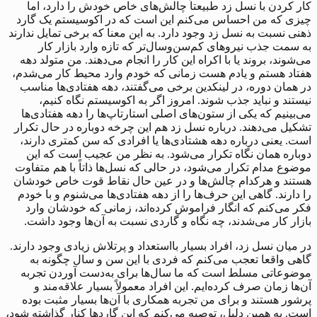
کار کردن با نسل زد طبیعتاً چالش‌های خاص خودش را دارد، اما
چیزی که من احساس می‌کنم این است که در اکوسیستم یک گارد
ذهنی نسبت به نسل زد وجود دارد. به این معنا که برخی تمایل ندارند
به سمت جذب نیروهای کم‌سن‌وسال‌تر که تازه‌ وارد بازار کار
می‌شوند، بروند یا با اکراه این کار را انجام می‌دهند. من متولد دهه
هفتاد هستم و یادم هست زمانی که خودم وارد محیط کار می‌شدم،
در همان دوره، در لینکدین برخی می‌گفتند، دهه هفتادی‌ها مناسب
نیستند و نباید جذب شوند. امروز اگر به اکوسیستم نگاه کنیم،
می‌بینیم که یکی از ستون‌های اصلی استارتاپ‌ها را دهه هفتادی‌ها
تشکیل می‌دهند. درباره نسل زد هم این چرخه دوباره در حال تکرار
است. یعنی درباره دهه هشتادی‌ها یا افرادی که سن کمتری دارند،
دوباره همان نگاه تکرار می‌شود. به نظر من عجیب است که این
موضوع مدام تکرار می‌شود، در حالی که نسل‌ها ذاتاً با هم متفاوت‌
هستند و هرکدام چالش‌ها و در عین حال نقاط قوت خاص خودشان
را دارند. گاهی این حرف‌ها را از دهه هفتادی‌ها می‌شنوم و با خودم
فکر می‌کنم که انگار فراموش کرده‌اند، زمانی که خودشان وارد
بازار کار می‌شدند، چه نگاه و گاردی نسبت به آن‌ها وجود داشت.
در میان نسل زد، افراد بسیار بااستعداد و پرتلاش زیادی وجود دارند.
گاهی واقعا تعجب می‌کنم که فردی با این سن و سال چگونه به
موضوعاتی مسلط است که ما سال‌ها برای به‌دست آوردن تجربه
آن‌ها زمان صرف کرده‌ایم. این افراد معمولاً بسیار علاقه‌مند و
پرشور هستند و برای من تجربه همکاری با آن‌ها بسیار مثبت بوده
است. به همین دلیل، توصیه می‌کنم که این گاردها کنار گذاشته شود،