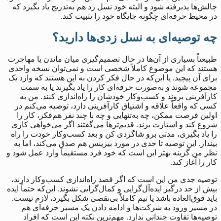
چالش‌ها پذیرفته شود و البته خود نسل زد هم به‌تدریج یاد بگیرد که
در محیط حرفه‌ای چگونه جایگاه خود را تثبیت کند.
چه توصیه‌ای به نسل زدی‌ها دارید؟
طبیعتاً بسیاری از آن‌ها در حال تصمیم‌گیری میان ماندن یا مهاجرت
هستند که این موضوع کاملاً شخصی است و نمی‌توان نسخه واحدی
برای آن پیچید. یا این‌که در حال فکر کردن به این هستند که وارد یک
مجموعه شوند و به‌صورت حرفه‌ای کار را یاد بگیرند یا به سمت
کارآفرینی بروند و کسب‌وکار خودشان را راه‌اندازی کنند. من به
کسی که واقعاً علاقه و اشتیاق کارآفرینی دارد، توصیه می‌کنم در
اولین فرصت ممکن، چه به‌تنهایی و چه با چند نفر هم‌فکر، کار را
شروع کند و استارت بزند. قدیم‌ترها می‌گفتند اگر می‌خواهی کاری
را یاد بگیری، مدتی برو شاگردی کن و بعد کسب‌وکار خودت را راه
بینداز. این توصیه تا حدی در مورد بیزینس هم صدق می‌کند، اما به
نظر من گزینه بهتر این است که خود فرد مستقیماً وارد عمل شود و
کار را آغاز کند.
توصیه جدی من این است که اگر قصد راه‌اندازی کسب‌وکار دارند،
بیش از حد درگیر ایده‌آل‌گرایی و کمال‌گرایی نشوند. این‌که حتماً ایده
باید فوق‌العاده باشد یا تیم کاملاً بی‌نقصی شکل بگیرد، لازم نیست.
در مسیر ورود به شرکت‌ها و ادامه دادن یک مسیر حرفه‌ای هم
توصیه‌ها تفاوت چندانی ندارد. مهم‌ترین نکته این است که افراد