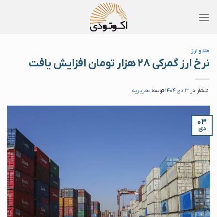
Skip
to
content
طلا و ارز
نرخ ارز گمرکی ۲۸ هزار تومان افزایش یافت
انتشار در
3 دی 1404
توسط
تحریریه
۰۳
دی