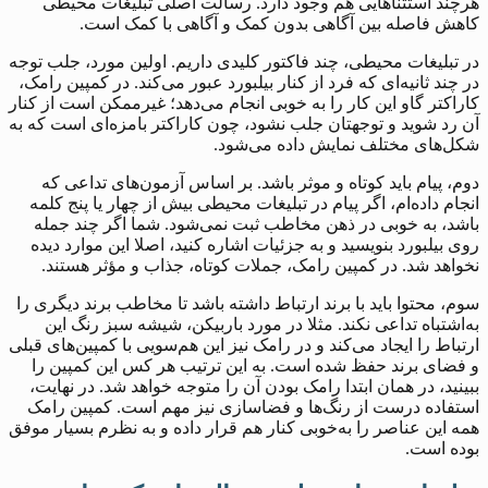
هرچند استثناهایی هم وجود دارد. رسالت اصلی تبلیغات محیطی
کاهش فاصله بین آگاهی بدون کمک و آگاهی با کمک است.
در تبلیغات محیطی، چند فاکتور کلیدی داریم. اولین مورد، جلب توجه
در چند ثانیه‌ای که فرد از کنار بیلبورد عبور می‌کند. در کمپین رامک،
کاراکتر گاو این کار را به‌ خوبی انجام می‌دهد؛ غیرممکن است از کنار
آن رد شوید و توجهتان جلب نشود، چون کاراکتر بامزه‌ای است که به
شکل‌های مختلف نمایش داده می‌شود.
دوم، پیام باید کوتاه و موثر باشد. بر اساس آزمون‌های تداعی که
انجام داده‌ام، اگر پیام در تبلیغات محیطی بیش از چهار یا پنج کلمه
باشد، به‌ خوبی در ذهن مخاطب ثبت نمی‌شود. شما اگر چند جمله
روی بیلبورد بنویسید و به جزئیات اشاره کنید، اصلا این موارد دیده
نخواهد شد. در کمپین رامک، جملات کوتاه، جذاب و مؤثر هستند.
سوم، محتوا باید با برند ارتباط داشته باشد تا مخاطب برند دیگری را
به‌اشتباه تداعی نکند. مثلا در مورد باربیکن، شیشه سبز رنگ این
ارتباط را ایجاد می‌کند و در رامک نیز این هم‌سویی با کمپین‌های قبلی
و فضای برند حفظ شده است. به این ترتیب هر کس این کمپین را
ببینید، در همان ابتدا رامک بودن آن را متوجه خواهد شد. در نهایت،
استفاده درست از رنگ‌ها و فضاسازی نیز مهم است. کمپین رامک
همه این عناصر را به‌خوبی کنار هم قرار داده و به نظرم بسیار موفق
بوده است.