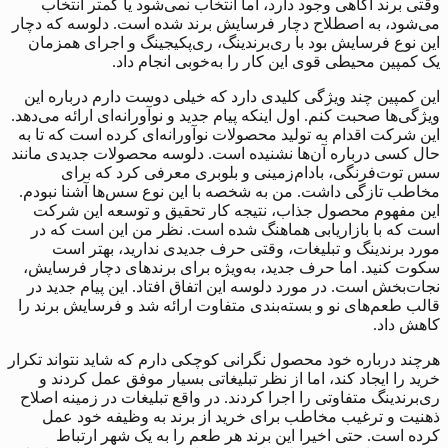
وقتی برند آگاهی وجود دارد، اما انتخاب نمی‌شود یا کمتر انتخاب
می‌شود، به اصطلاح دچار فرسایش برند شده است. دلوسه که دچار
این نوع فرسایش بود با ری‌برندینگ، ری‌پکیجینگ و اجرای همزمان
یک کمپین محیطی قوی این کار را به‌خوبی انجام داد.
این کمپین چند ویژگی کلیدی دارد که خیلی دوست دارم درباره این
ویژگی‌ها صحبت کنم. اول اینکه پیام جدید و نوآورانه‌ای ارائه می‌دهد.
این شرکت اقدام به تولید محصولات نوآورانه‌ای کرده است که تا به
حال کسی درباره آن‌ها نشنیده است. دلوسه محصولات جدیدی مانند
سس توت‌فرنگی، بادام‌زمینی و بلوبری معرفی کرد که برای
مخاطب تازگی داشت. من به شخصه با این نوع سس‌ها آشنا نبودم.
این مفهوم محصول جذاب، نتیجه کار تحقیق و توسعه این شرکت
است که با بازاریابی هماهنگ شده است. نظر من این است که در
مورد برندینگ و تبلیغات، وقتی حرف جدیدی ندارید، بهتر است
سکوت کنید. اما حرف جدید، به‌ویژه برای برندهای دچار فرسایش،
نجات‌بخش است. در مورد دلوسه این اتفاق افتاد. این پیام جدید در
قالب طعم‌های نو و بسته‌بندی متفاوت ارائه شد و فرسایش برند را
کاهش داد.
هرچند درباره خود محصول نگرانی کوچکی دارم که شاید نتواند تکرار
خرید را ایجاد کند، اما از نظر تبلیغاتی بسیار موفق عمل کردند و
ری‌برندینگ متفاوتی را اجرا کردند. در واقع تبلیغات در زمینه اصلاح
ذهنیت و ترغیب مخاطب برای خرید از برند به وظیفه خود عمل
کرده است. حتی اخیرا این برند هر طعم را به یک شهر ارتباط