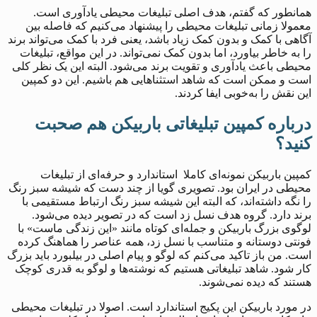
همانطور که گفتم، هدف اصلی تبلیغات محیطی یادآوری است.
معمولا زمانی تبلیغات محیطی را پیشنهاد می‌کنیم که فاصله بین
آگاهی با کمک و بدون کمک زیاد باشد، یعنی فرد با کمک می‌تواند برند
را به خاطر بیاورد، اما بدون کمک نمی‌تواند. در این مواقع، تبلیغات
محیطی باعث یادآوری و تقویت برند می‌شود. البته این یک نظر کلی
است و ممکن است که شاهد استثناهایی هم باشیم. این دو کمپین
این نقش را به‌خوبی ایفا کردند.
درباره کمپین تبلیغاتی باربیکن هم صحبت
کنید؟
کمپین باربیکن نمونه‌ای کاملا استاندارد و حرفه‌ای از تبلیغات
محیطی در ایران بود. تصویری گویا از چند دست که شیشه سبز رنگ
را نگه داشته‌اند، که البته این شیشه سبز رنگ ارتباط مستقیمی با
برند دارد. گروه هدف نسل زد است که در تصویر دیده می‌شود.
لوگوی بزرگ باربیکن و جمله‌ای کوتاه مانند «این زندگی ماست» با
فونتی دوستانه و متناسب با نسل زد، همه عناصر را هماهنگ کرده
است. من باز تاکید می‌کنم که لوگو و پیام اصلی در بیلبورد باید بزرگ
کار شود. شاهد تبلیغاتی هستیم که نوشته‌ها و لوگو به قدری کوچک
هستند که دیده نمی‌شوند.
در مورد باربیکن این پکیج استاندارد است. اصولا در تبلیغات محیطی