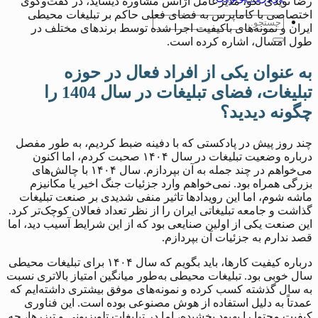
رضا نویدی نکو، مدیرعامل آژانس مشاوره دیساید، در گفت‌وگوی
اختصاصی با کاماپرس به فضای فعلی حاکم بر تبلیغات محیطی
ایران و نمونه‌های باکیفیت اجرا شده توسط برندهای مختلف در
طول امسال، اشاره کرده است.
به عنوان یکی از افراد فعال در حوزه
تبلیغات، فضای تبلیغات در سال 1404 را
چگونه دیدید؟
چند روز پیش در پادکستی که با دفینه ضبط کردیم، به‌ طور مفصل
درباره وضعیت تبلیغات در سال ۱۴۰۴ صحبت کردم، اما اکنون
می‌خواهم در چند جمله به آن بپردازم. سال ۱۴۰۴ با چالش‌های
بزرگی همراه بود. نمی‌خواهم وارد جزئیات جنگ اخیر یا مکانیزم
ماشه شوم، اما این رویدادها تاثیر منفی شدیدی بر صنعت تبلیغات
گذاشت و جامعه تبلیغاتی ایران را از نظر تعداد فعالان کوچک‌تر کرد.
این صنعت یکی از اولین صنایعی بود که از این شرایط آسیب دید، اما
قصد ندارم به جزئیات آن بپردازم.
درباره کیفیت کارها، باید بگویم که سال ۱۴۰۴ برای تبلیغات محیطی
سال خوبی بود. تبلیغات محیطی به‌طور میانگین امتیاز بالاتری نسبت
به سال گذشته کسب کرده و نمونه‌های موفق بیشتری داشته‌ایم که
عمدتاً به دلیل استفاده از هوش مصنوعی بوده است. این فناوری
کیفیت محتوا را بهبود بخشیده، اما در تبلیغات تلویزیونی و تیزرها، چه