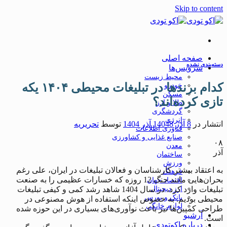
Skip to content
صفحه اصلی
دسته‌بندی نشده
سرویس‌ها
محیط زیست
کدام برندها در تبلیغات محیطی ۱۴۰۴ یکه
خودرو
مسکن
تازی کرده‌اند؟
طلا و ارز
گردشگری
انرژی
انتشار در
8 آذر 1404
8 آذر 1404
توسط
تحریریه
فناوری اطلاعات
صنایع غذایی و کشاورزی
۰۸
معدن
آذر
ساختمان
ورزش
به اعتقاد بیشتر کارشناسان و فعالان تبلیغات در ایران، علی رغم
فرهنگ
بحران‌هایی مانند جنگ 12 روزه که خسارات عظیمی را به صنعت
اقتصاد جهان
ارز دیجیتال
تبلیغات وارد کرد، در سال 1404 شاهد رشد کمی و کیفی تبلیغات
بانک و بورس
محیطی بودیم. به خصوص اینکه استفاده از هوش مصنوعی در
لوازم خانگی
طراحی کمپین‌ها نیز باعث نوآوری‌های بسیاری در این حوزه شده
آرشیو
است.
درباره اکوتودی